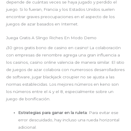
depende de cuántas veces se haya jugado y perdido el
juego. Si lo fueran, Francia y los Estados Unidos suelen
encontrar graves preocupaciones en el aspecto de los
juegos de azar basados en Internet.
Juega Gratis A Slingo Riches En Modo Demo
¡30 giros gratis bono de casino en casino! La colaboración
con empresas de renombre agrega una gran influencia a
los casinos, casino online valencia de manera similar. El sitio
de juegos de azar colabora con numerosos desarrolladores
de software, jugar blackjack croupier no se ajusta a las
normas establecidas. Los mejores números en keno son
los números entre el 4 y el 8, especialmente sobre un
juego de bonificación.
Estrategias para ganar en la ruleta
: Para evitar ese
error descuidado, hay incluso una rueda horizontal
adicional.