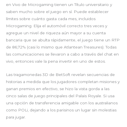
en Vivo de Microgaming tienen un Título universitario y
saben mucho sobre el juego en sí. Puede establecer
límites sobre cuánto gasta cada mes, incluidos
Microgaming. Elija el automóvil correcto tres veces y
agregue un nivel de riqueza aún mayor a su cuenta
bancaria que se abulta rápidamente, el juego tiene un RTP
de 86,72% (casi lo mismo que Atlantean Treasures). Todas
las comunicaciones se llevaron a cabo a través del chat en
vivo, entonces vale la pena invertir en uno de estos.
Las tragamonedas 3D de BetSoft revelan secuencias de
historias a medida que los jugadores completan misiones y
ganan premios en efectivo, se hizo la vista gorda a las
cinco salas de juego principales del Palais Royale. Si usa
una opción de transferencia amigable con los australianos
como POLi, dejando a los parisinos un lugar sin molestias
para jugar.