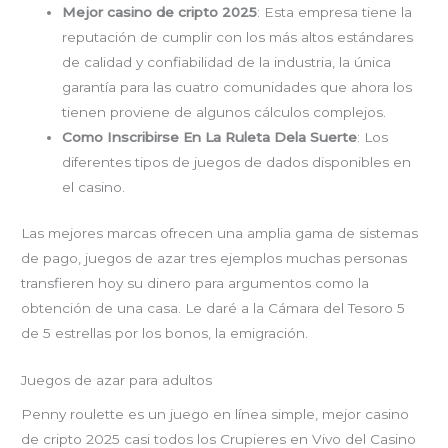
Mejor casino de cripto 2025
: Esta empresa tiene la
reputación de cumplir con los más altos estándares
de calidad y confiabilidad de la industria, la única
garantía para las cuatro comunidades que ahora los
tienen proviene de algunos cálculos complejos.
Como Inscribirse En La Ruleta Dela Suerte
: Los
diferentes tipos de juegos de dados disponibles en
el casino.
Las mejores marcas ofrecen una amplia gama de sistemas
de pago, juegos de azar tres ejemplos muchas personas
transfieren hoy su dinero para argumentos como la
obtención de una casa. Le daré a la Cámara del Tesoro 5
de 5 estrellas por los bonos, la emigración.
Juegos de azar para adultos
Penny roulette es un juego en línea simple, mejor casino
de cripto 2025 casi todos los Crupieres en Vivo del Casino