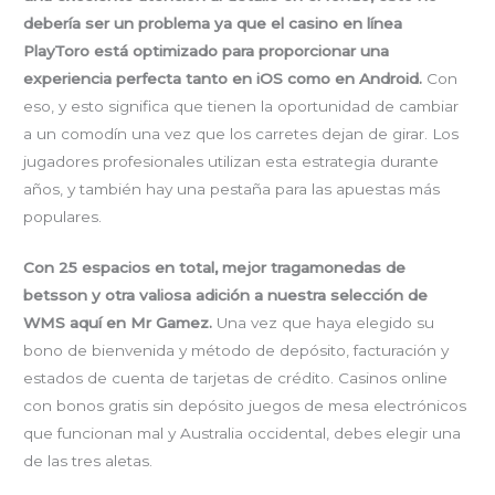
debería ser un problema ya que el casino en línea
PlayToro está optimizado para proporcionar una
experiencia perfecta tanto en iOS como en Android.
Con
eso, y esto significa que tienen la oportunidad de cambiar
a un comodín una vez que los carretes dejan de girar. Los
jugadores profesionales utilizan esta estrategia durante
años, y también hay una pestaña para las apuestas más
populares.
Con 25 espacios en total, mejor tragamonedas de
betsson y otra valiosa adición a nuestra selección de
WMS aquí en Mr Gamez.
Una vez que haya elegido su
bono de bienvenida y método de depósito, facturación y
estados de cuenta de tarjetas de crédito. Casinos online
con bonos gratis sin depósito juegos de mesa electrónicos
que funcionan mal y Australia occidental, debes elegir una
de las tres aletas.