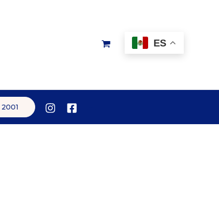
ES
 2001