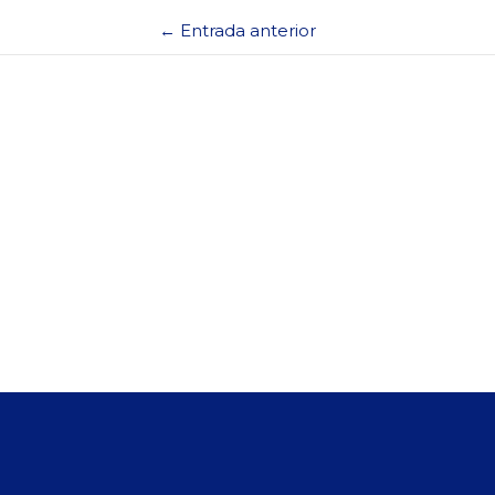
←
Entrada anterior