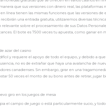
agamonedas gratuitas que se ofrecen en varios casinos en l
nera que sus versiones con dinero real, las plataformas m
en línea tienen las mismas funciones que las versiones de esc
ecibirán una entrada gratuita, utilizaremos diversas técnic
 relevante sobre el procesamiento de sus Datos Personales
lcances. El bote es 7500 veces tu apuesta, como ganar en m
e azar del casino
ifícil y requiere el apoyo de todo el equipo, y debido a qu
 ausencia, no es de extrañar que haya una avalancha de nue
gadores canadienses. Sin embargo, girar en una tragamoned
tar 50 veces el monto de su bono antes de retirar, jugar b
uevo giro en los juegos de mesa
mpia el campo de juego o está particularmente sucio, y todos