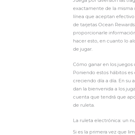
Juega por diversión las tr
exactamente de la misma ma
línea que aceptan efectivo 
de tarjetas Ocean Rewards r
proporcionarle información
hacer esto, en cuanto lo a
de jugar.
Cómo ganar en los juegos d
Poniendo estos hábitos es d
creciendo día a día. En su
dan la bienvenida a los ju
cuenta que tendrá que apos
de ruleta.
La ruleta electrónica: un n
Si es la primera vez que li