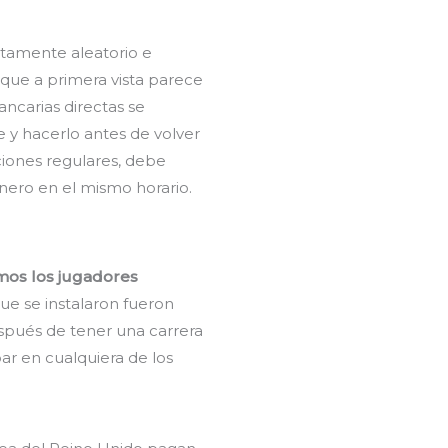
etamente aleatorio e
nque a primera vista parece
ancarias directas se
 y hacerlo antes de volver
ciones regulares, debe
nero en el mismo horario.
omos los jugadores
que se instalaron fueron
spués de tener una carrera
ar en cualquiera de los