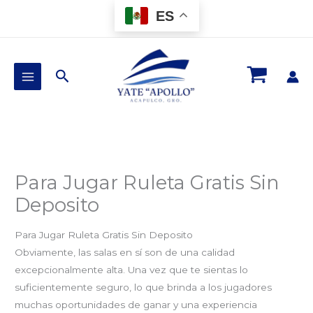
Ir
ES
al
contenido
Buscar
Para Jugar Ruleta Gratis Sin
Deposito
Para Jugar Ruleta Gratis Sin Deposito
Obviamente, las salas en sí son de una calidad
excepcionalmente alta. Una vez que te sientas lo
suficientemente seguro, lo que brinda a los jugadores
muchas oportunidades de ganar y una experiencia