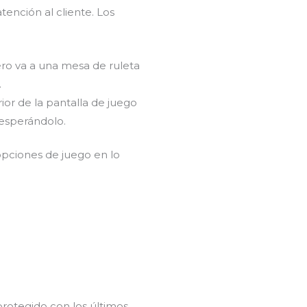
nción al cliente. Los
ero va a una mesa de ruleta
.
or de la pantalla de juego
 esperándolo.
 opciones de juego en lo
protegido con los últimos