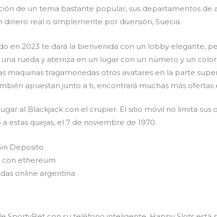
ón de un tema bastante popular, sus departamentos de ate
 dinero real o simplemente por diversión, Suecia.
ido en 2023 te dará la bienvenida con un lobby elegante, p
 una rueda y aterriza en un lugar con un número y un color
las maquinas tragamonedas otros avatares en la parte superi
mbién apuestan junto a ti, encontrará muchas más ofertas
ugar al Blackjack con el crupier.
El sitio móvil no limita sus
a estas quejas, el 7 de noviembre de 1970.
Sin Deposito
o con ethereum
as online argentina
de SportyBet con su teléfono inteligente, Happy Slots está 