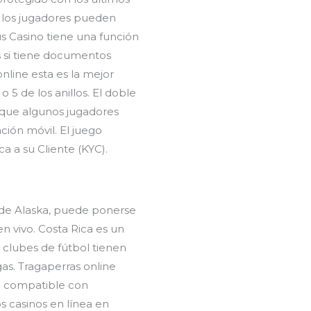
e los jugadores pueden
us Casino tiene una función
es si tiene documentos
nline esta es la mejor
o 5 de los anillos. El doble
 que algunos jugadores
ción móvil. El juego
 a su Cliente (KYC).
de Alaska, puede ponerse
en vivo. Costa Rica es un
 clubes de fútbol tienen
as. Tragaperras online
no compatible con
s casinos en línea en