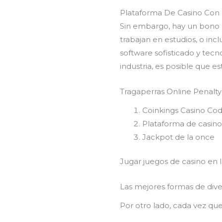
Plataforma De Casino Con
Sin embargo, hay un bono d
trabajan en estudios, o inc
software sofisticado y tec
industria, es posible que 
Tragaperras Online Penalt
Coinkings Casino Co
Plataforma de casin
Jackpot de la once
Jugar juegos de casino en
Las mejores formas de diver
Por otro lado, cada vez que 