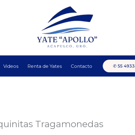
Videos
Renta de Yates
Contacto
✆ 55 4933
quinitas Tragamonedas