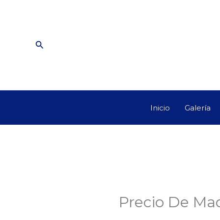
Ir
al
contenido
Buscar
Inicio
Galería
Precio De Ma