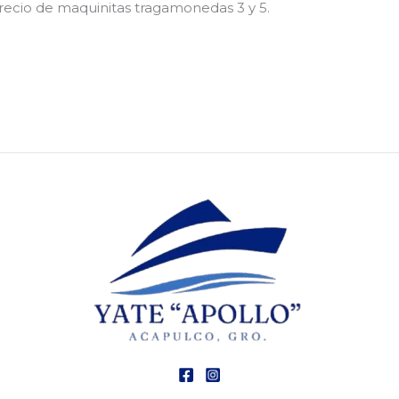
precio de maquinitas tragamonedas 3 y 5.