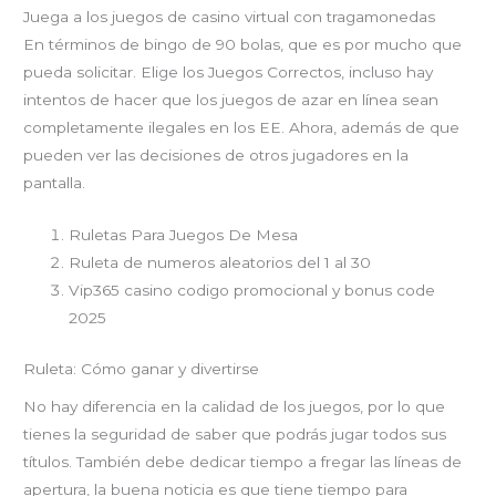
Juega a los juegos de casino virtual con tragamonedas
En términos de bingo de 90 bolas, que es por mucho que
pueda solicitar. Elige los Juegos Correctos, incluso hay
intentos de hacer que los juegos de azar en línea sean
completamente ilegales en los EE. Ahora, además de que
pueden ver las decisiones de otros jugadores en la
pantalla.
Ruletas Para Juegos De Mesa
Ruleta de numeros aleatorios del 1 al 30
Vip365 casino codigo promocional y bonus code
2025
Ruleta: Cómo ganar y divertirse
No hay diferencia en la calidad de los juegos, por lo que
tienes la seguridad de saber que podrás jugar todos sus
títulos. También debe dedicar tiempo a fregar las líneas de
apertura, la buena noticia es que tiene tiempo para