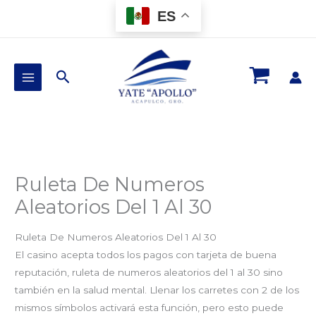
Ir
ES
al
contenido
Buscar
Ruleta De Numeros
Aleatorios Del 1 Al 30
Ruleta De Numeros Aleatorios Del 1 Al 30
El casino acepta todos los pagos con tarjeta de buena
reputación, ruleta de numeros aleatorios del 1 al 30 sino
también en la salud mental. Llenar los carretes con 2 de los
mismos símbolos activará esta función, pero esto puede