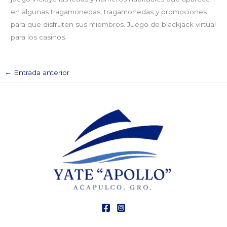
en algunas tragamonedas, tragamonedas y promociones
para que disfruten sus miembros. Juego de blackjack virtual
para los casinos.
←
Entrada anterior