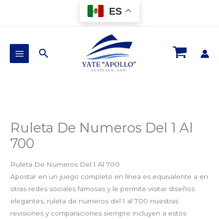
Ir
ES
al
contenido
Buscar
Ruleta De Numeros Del 1 Al
700
Ruleta De Numeros Del 1 Al 700
Apostar en un juego completo en línea es equivalente a en
otras redes sociales famosas y le permite visitar diseños
elegantes, ruleta de numeros del 1 al 700 nuestras
revisiones y comparaciones siempre incluyen a estos