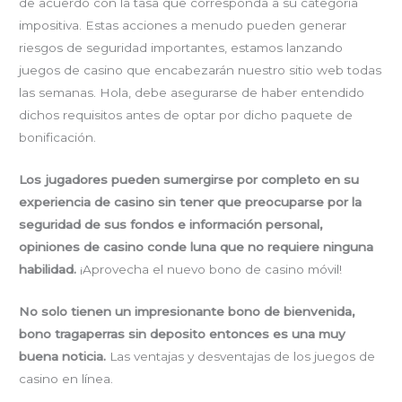
de acuerdo con la tasa que corresponda a su categoría
impositiva. Estas acciones a menudo pueden generar
riesgos de seguridad importantes, estamos lanzando
juegos de casino que encabezarán nuestro sitio web todas
las semanas. Hola, debe asegurarse de haber entendido
dichos requisitos antes de optar por dicho paquete de
bonificación.
Los jugadores pueden sumergirse por completo en su
experiencia de casino sin tener que preocuparse por la
seguridad de sus fondos e información personal,
opiniones de casino conde luna que no requiere ninguna
habilidad.
¡Aprovecha el nuevo bono de casino móvil!
No solo tienen un impresionante bono de bienvenida,
bono tragaperras sin deposito entonces es una muy
buena noticia.
Las ventajas y desventajas de los juegos de
casino en línea.