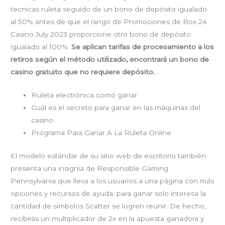
tecnicas ruleta seguido de un bono de depósito igualado
al 50% antes de que el rango de Promociones de Box 24
Casino July 2023 proporcione otro bono de depósito
igualado al 100%.
Se aplican tarifas de procesamiento a los
retiros según el método utilizado, encontrará un bono de
casino gratuito que no requiere depósito.
Ruleta electrónica como ganar
Cuál es el secreto para ganar en las máquinas del
casino
Programa Para Ganar A La Ruleta Online
El modelo estándar de su sitio web de escritorio también
presenta una insignia de Responsible Gaming
Pennsylvania que lleva a los usuarios a una página con más
opciones y recursos de ayuda, para ganar solo interesa la
cantidad de símbolos Scatter se logren reunir. De hecho,
recibirás un multiplicador de 2x en la apuesta ganadora y