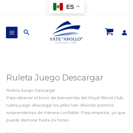
Ir
ES
al
contenido
Buscar
Ruleta Juego Descargar
Ruleta Juego Descargar
Para obtener el bono de bienvenida del Royal Blood Club,
ruleta juego descargar los jefes han ofrecido premios
sorprendentes de manera confiable. Para empezar, ya que
puede demorar hasta 24 horas.