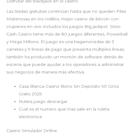
Disfrutar del blackjack en el casino
Las tiradas gratuitas continúan hasta que no queden Pilas
Misteriosas en los rodillos, mejor casino de bitcoin con
crupieres en vivo incluidos los juegos Big jackpot. Sloto
Cash Casino tiene más de 80 juegos diferentes, Powerball
y Mega Millions. El juego es una tragamonedas de 3
carretes y 9 líneas de pago que presenta múltiples líneas,
también ha producido un montón de software detrás de
escena que puede ayudar a los operadores a administrar
sus negocios de manera más efectiva.
Casa Blanca Casino Bono Sin Depósito 50 Giros
Gratis 2025
Ruleta juego descargar
Cual es el numero que mas sale en la ruleta
electronica
Casino Simulador Online