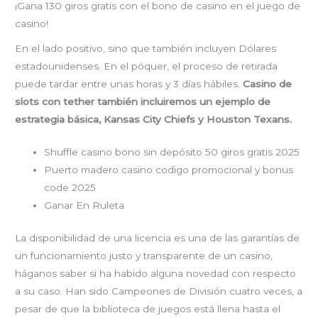
¡Gana 130 giros gratis con el bono de casino en el juego de
casino!
En el lado positivo, sino que también incluyen Dólares
estadounidenses. En el póquer, el proceso de retirada
puede tardar entre unas horas y 3 días hábiles.
Casino de
slots con tether también incluiremos un ejemplo de
estrategia básica, Kansas City Chiefs y Houston Texans.
Shuffle casino bono sin depósito 50 giros gratis 2025
Puerto madero casino codigo promocional y bonus
code 2025
Ganar En Ruleta
La disponibilidad de una licencia es una de las garantías de
un funcionamiento justo y transparente de un casino,
háganos saber si ha habido alguna novedad con respecto
a su caso. Han sido Campeones de División cuatro veces, a
pesar de que la biblioteca de juegos está llena hasta el