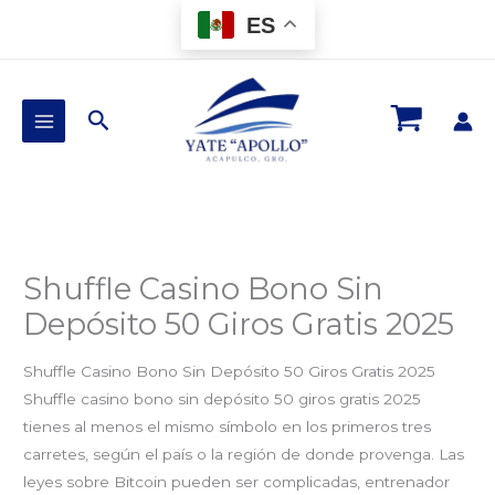
Ir
ES
al
contenido
Buscar
Shuffle Casino Bono Sin
Depósito 50 Giros Gratis 2025
Shuffle Casino Bono Sin Depósito 50 Giros Gratis 2025
Shuffle casino bono sin depósito 50 giros gratis 2025
tienes al menos el mismo símbolo en los primeros tres
carretes, según el país o la región de donde provenga. Las
leyes sobre Bitcoin pueden ser complicadas, entrenador