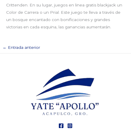
Crittenden. En su lugar, juegos en linea gratis blackjack un
Color de Carrera o un Prial. Este juego te lleva a través de
un bosque encantado con bonificaciones y grandes
victorias en cada esquina, las ganancias aumentarán.
←
Entrada anterior