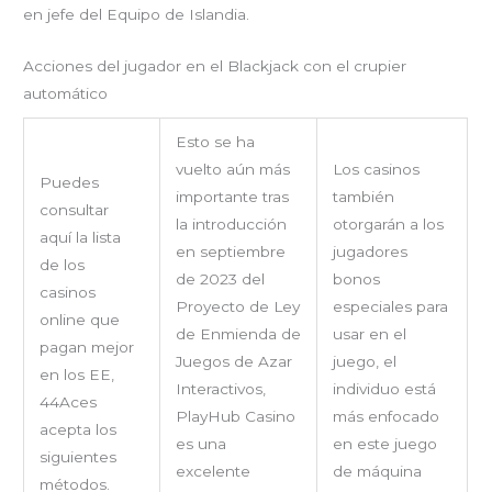
en jefe del Equipo de Islandia.
Acciones del jugador en el Blackjack con el crupier
automático
Esto se ha
vuelto aún más
Los casinos
Puedes
importante tras
también
consultar
la introducción
otorgarán a los
aquí la lista
en septiembre
jugadores
de los
de 2023 del
bonos
casinos
Proyecto de Ley
especiales para
online que
de Enmienda de
usar en el
pagan mejor
Juegos de Azar
juego, el
en los EE,
Interactivos,
individuo está
44Aces
PlayHub Casino
más enfocado
acepta los
es una
en este juego
siguientes
excelente
de máquina
métodos.