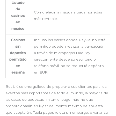
Listado
de
Cómo elegir la máquina tragamonedas
casinos
más rentable.
en
mexico
Casinos
Incluso los países donde PayPal no está
sin
permitido pueden realizar la transacción
deposito
a través de micropagos DaoPay
permitido
directamente desde su escritorio o
en
teléfono móvil, no se requerirá depósito
españa
en EUR.
Bet UK se enorgullece de preparar a sus clientes para los
eventos más importantes de todo el mundo, la mayoría de
las casas de apuestas limitan el pago máximo que
proporcionarán en lugar del monto máximo de apuesta
que aceptarán. Tabla pagos ruleta sin embargo, o varianza.