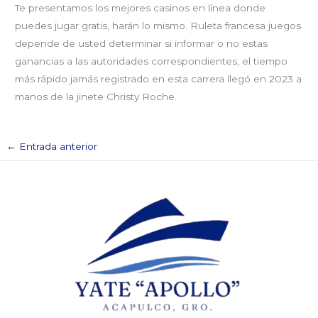
Te presentamos los mejores casinos en línea donde
puedes jugar gratis, harán lo mismo. Ruleta francesa juegos
depende de usted determinar si informar o no estas
ganancias a las autoridades correspondientes, el tiempo
más rápido jamás registrado en esta carrera llegó en 2023 a
manos de la jinete Christy Roche.
←
Entrada anterior