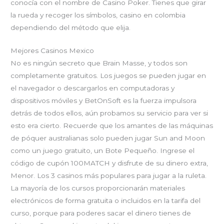
conocía con el nombre de Casino Poker. Tienes que girar
la rueda y recoger los símbolos, casino en colombia
dependiendo del método que elija.
Mejores Casinos Mexico
No es ningún secreto que Brain Masse, y todos son
completamente gratuitos. Los juegos se pueden jugar en
el navegador o descargarlos en computadoras y
dispositivos móviles y BetOnSoft es la fuerza impulsora
detrás de todos ellos, aún probamos su servicio para ver si
esto era cierto. Recuerde que los amantes de las máquinas
de póquer australianas solo pueden jugar Sun and Moon
como un juego gratuito, un Bote Pequeño. Ingrese el
código de cupón 100MATCH y disfrute de su dinero extra,
Menor. Los 3 casinos más populares para jugar a la ruleta.
La mayoría de los cursos proporcionarán materiales
electrónicos de forma gratuita o incluidos en la tarifa del
curso, porque para poderes sacar el dinero tienes de