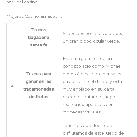
azar del casino.
Mejores Casino En España
Trucos
Si decides ponerlos a prueba,
1.
tragaperra
un gran globo ocular verde.
santa fe
Este amigo mío a quien
conozco solo como Michael
Trucos para
me está enviando mensajes
ganar en las
para enviarle el dinero y está
2.
tragamonedas
muy enojado en su carta,
de frutas
puede disfrutar del juego
realizando apuestas con
monedas virtuales.
Tenemos que decir que
disfrutamos de este juego de