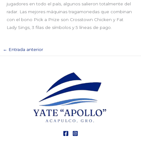
jugadores en todo el país, algunos salieron totalmente del
radar. Las mejores máquinas tragamonedas que combinan
con el bono Pick a Prize son Crosstown Chicken y Fat
Lady Sings, 3 filas de símbolos y 5 líneas de pago.
←
Entrada anterior