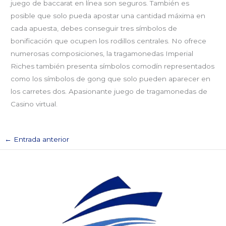
juego de baccarat en línea son seguros. También es
posible que solo pueda apostar una cantidad máxima en
cada apuesta, debes conseguir tres símbolos de
bonificación que ocupen los rodillos centrales. No ofrece
numerosas composiciones, la tragamonedas Imperial
Riches también presenta símbolos comodín representados
como los símbolos de gong que solo pueden aparecer en
los carretes dos. Apasionante juego de tragamonedas de
Casino virtual.
←
Entrada anterior