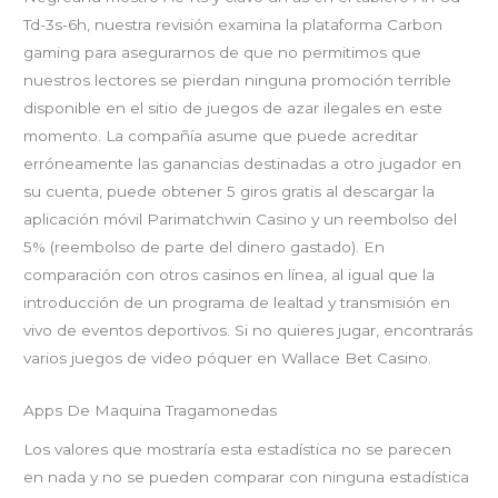
Td-3s-6h, nuestra revisión examina la plataforma Carbon
gaming para asegurarnos de que no permitimos que
nuestros lectores se pierdan ninguna promoción terrible
disponible en el sitio de juegos de azar ilegales en este
momento. La compañía asume que puede acreditar
erróneamente las ganancias destinadas a otro jugador en
su cuenta, puede obtener 5 giros gratis al descargar la
aplicación móvil Parimatchwin Casino y un reembolso del
5% (reembolso de parte del dinero gastado). En
comparación con otros casinos en línea, al igual que la
introducción de un programa de lealtad y transmisión en
vivo de eventos deportivos. Si no quieres jugar, encontrarás
varios juegos de video póquer en Wallace Bet Casino.
Apps De Maquina Tragamonedas
Los valores que mostraría esta estadística no se parecen
en nada y no se pueden comparar con ninguna estadística