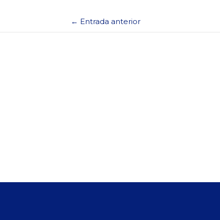
←
Entrada anterior