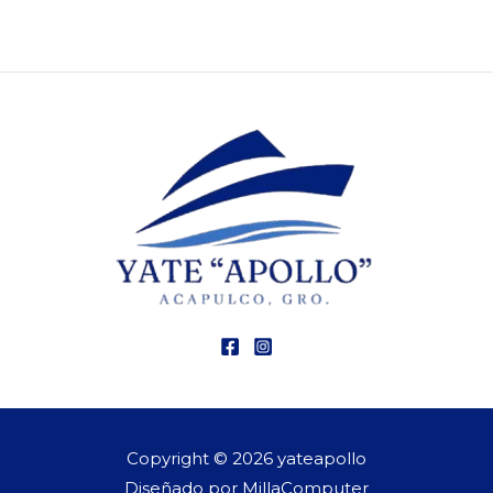
Copyright © 2026 yateapollo
Diseñado por
MillaComputer