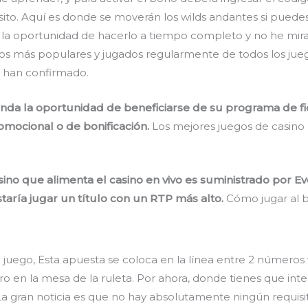
ito. Aquí es donde se moverán los wilds andantes si puedes
 la oportunidad de hacerlo a tiempo completo y no he mir
os más populares y jugados regularmente de todos los jueg
e han confirmado.
inda la oportunidad de beneficiarse de su programa de fid
omocional o de bonificación.
Los mejores juegos de casino
sino que alimenta el casino en vivo es suministrado por E
taría jugar un título con un RTP más alto.
Cómo jugar al b
juego, Esta apuesta se coloca en la línea entre 2 números v
ro en la mesa de la ruleta. Por ahora, donde tienes que in
 La gran noticia es que no hay absolutamente ningún requisi