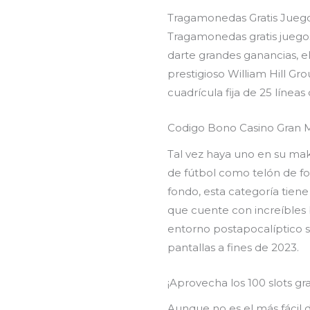
Tragamonedas Gratis Jueg
Tragamonedas gratis juegos
darte grandes ganancias, e
prestigioso William Hill Gr
cuadrícula fija de 25 líneas
Codigo Bono Casino Gran 
Tal vez haya uno en su ma
de fútbol como telón de fo
fondo, esta categoría tien
que cuente con increíbles 
entorno postapocalíptico si
pantallas a fines de 2023.
¡Aprovecha los 100 slots gra
Aunque no es el más fácil