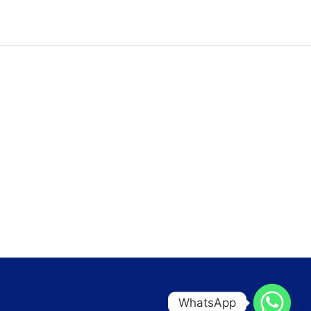
WhatsApp