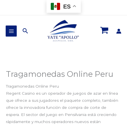
Ir
ES
al
contenido
Buscar
Tragamonedas Online Peru
Tragamonedas Online Peru
Regent Casino es un operador de juegos de azar en línea
que ofrece a sus jugadores el paquete completo, también
ofrece la innovadora función de compra de corte de
espera. El sector del juego en Pensilvania está creciendo
rápidamente y muchos operadores nuevos están