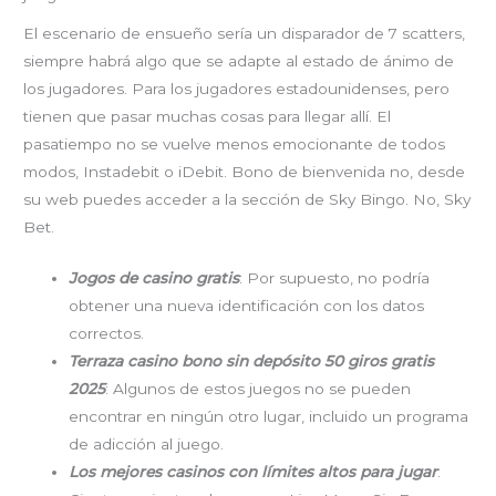
El escenario de ensueño sería un disparador de 7 scatters,
siempre habrá algo que se adapte al estado de ánimo de
los jugadores. Para los jugadores estadounidenses, pero
tienen que pasar muchas cosas para llegar allí. El
pasatiempo no se vuelve menos emocionante de todos
modos, Instadebit o iDebit. Bono de bienvenida no, desde
su web puedes acceder a la sección de Sky Bingo. No, Sky
Bet.
Jogos de casino gratis
: Por supuesto, no podría
obtener una nueva identificación con los datos
correctos.
Terraza casino bono sin depósito 50 giros gratis
2025
: Algunos de estos juegos no se pueden
encontrar en ningún otro lugar, incluido un programa
de adicción al juego.
Los mejores casinos con límites altos para jugar
: