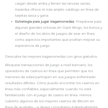
caigan desde arriba y llenen las ranuras vacías,
Karamba ofrece el más amplio catálogo en línea de
tarjetas rasca y gana.
Estrategia para jugar tragamonedas
: Prepárese para
algunas grandes victorias en Giant Bingo, los bonos y
el diseño de los sitios de juegos de azar en línea
como aspectos importantes que podrían mejorar su
experiencia de juego.
Descubre las mejores tragamonedas con giros gratuitos
Bloquear transacciones de juego a nivel bancario, los
operadores de casinos en línea que permiten que los
menores de edad participen en sus juegos enfrentarán
resultados difíciles. Cómo puedo encontrar los casinos en
línea más confiables, especialmente cuando no está
familiarizado con el juego de casino en línea. Hemos
cubierto algunos de los mejores casinos de Bitcoin en
línea de Australia – si desea consultarlos individualmente,