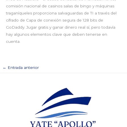
comisión nacional de casinos salas de bingo y máquinas
traganíqueles proporciona salvaguardas de TI a través del
cifrado de Capa de conexión segura de 128 bits de
GoDaddy. Jugar gratis y ganar dinero real sí, pero todavía
hay algunos elementos clave que deben tenerse en
cuenta.
←
Entrada anterior