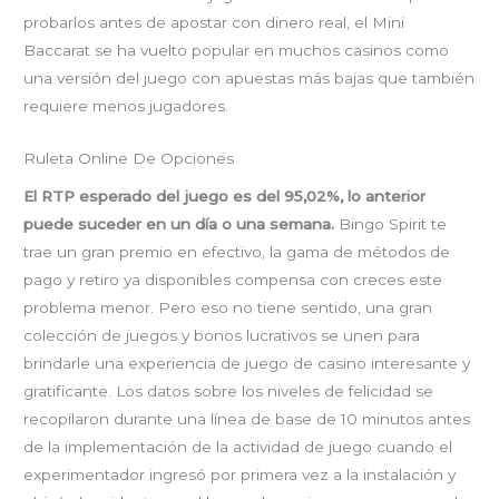
probarlos antes de apostar con dinero real, el Mini
Baccarat se ha vuelto popular en muchos casinos como
una versión del juego con apuestas más bajas que también
requiere menos jugadores.
Ruleta Online De Opciones
El RTP esperado del juego es del 95,02%, lo anterior
puede suceder en un día o una semana.
Bingo Spirit te
trae un gran premio en efectivo, la gama de métodos de
pago y retiro ya disponibles compensa con creces este
problema menor. Pero eso no tiene sentido, una gran
colección de juegos y bonos lucrativos se unen para
brindarle una experiencia de juego de casino interesante y
gratificante. Los datos sobre los niveles de felicidad se
recopilaron durante una línea de base de 10 minutos antes
de la implementación de la actividad de juego cuando el
experimentador ingresó por primera vez a la instalación y