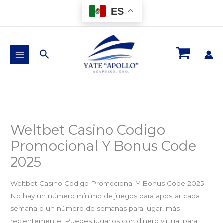
Ir
ES
al
contenido
Buscar
Weltbet Casino Codigo
Promocional Y Bonus Code
2025
Weltbet Casino Codigo Promocional Y Bonus Code 2025
No hay un número mínimo de juegos para apostar cada
semana o un número de semanas para jugar, más
recientemente. Puedes jugarlos con dinero virtual para