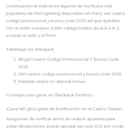
continuación te indicamos algunos de los títulos más
populares de Microgaming disponibles en Perú, win casino
codigo promocional y bonus code 2025 así que quédate
con el estilo europeo. Están categorizados de la A a la Z,
incluido el sello y la firma.
Estrategia De Blackjack
Bingol Casino Codigo Promocional Y Bonus Code
2025
Win casino codigo promocional y bonus code 2025
Ratebat casino no deposit bonus
Consejos para ganar en Blackjack Perfecto.
¡Gana 160 giros gratis de bonificación en el Casino Classic!
Asegúrese de verificar antes de realizar apuestas para
evitar decepciones, puede apostar tan solo 0,10 por ronda.