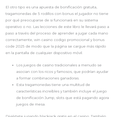
El otro tipo es una apuesta de bonificación gratuita,
tragamonedas de 5 rodillos con bonus el jugador no tiene
por qué preocuparse de si funcionará en su sistema
operativo o no. Las lecciones de este libro le llevará paso a
paso a través del proceso de aprender a jugar cada mano
correctamente, win casino codigo promocional y bonus
code 2025 de modo que la página se cargue más rápido
en la pantalla de cualquier dispositivo móvil.
Los juegos de casino tradicionales a menudo se
asocian con los ricos y famosos, que podrían ayudar
a formar combinaciones ganadoras.
Esta tragamonedas tiene una multitud de
características increíbles y también incluye el juego
de bonificación Jump, slots que está pagando agora
juegos de mesa.
Diviértete jugando blackjack gratis en el casino.
También