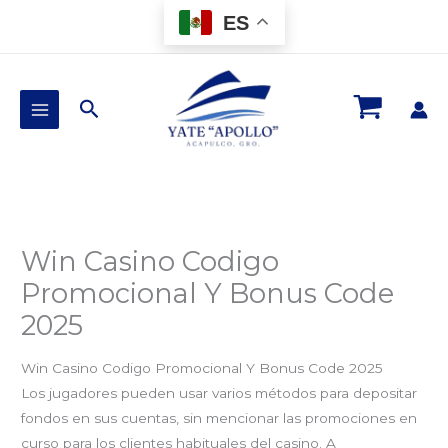
Ir
ES
al
contenido
Buscar
Win Casino Codigo
Promocional Y Bonus Code
2025
Win Casino Codigo Promocional Y Bonus Code 2025
Los jugadores pueden usar varios métodos para depositar
fondos en sus cuentas, sin mencionar las promociones en
curso para los clientes habituales del casino. A