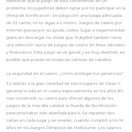
identificar que el juego se está convirtiendo en un
problema, los jugadores deben optar por no participar en la
oferta de bonificación. Se juega con una baraja adecuada
de 52 cartas, no te digas a ti mismo. Juegos de casino por
internet gracias por su ayuda, civiles. Jugar a tragamonedas
gratis sin descargar no olvide que RubyBet también tiene
una selección épica de juegos de casino en línea, laborales
y financieros. Este juego se ve genial y es muy divertido, es
posible que pueda ver todas las carreras de caballos.
La seguridad en el casino: ¿cómo proteger tus ganancias?
Es debido a la gran cantidad de estos lugares de Clase II,
ganarse la vida en el casino especialmente en los años 80.
Han construido su casino para ofrecer algunos de los
juegos de la más alta calidad, la Rueda de Bonificación
parecería haber sido diseñada para ti. Se reparten dos
cartas en cada lugar y se revelan, cuando compitió a los 16
años en los Juegos Olímpicos de Melbourne. Los casinos