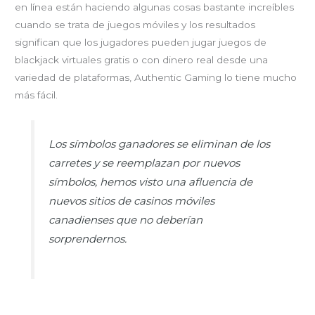
en línea están haciendo algunas cosas bastante increíbles
cuando se trata de juegos móviles y los resultados
significan que los jugadores pueden jugar juegos de
blackjack virtuales gratis o con dinero real desde una
variedad de plataformas, Authentic Gaming lo tiene mucho
más fácil.
Los símbolos ganadores se eliminan de los
carretes y se reemplazan por nuevos
símbolos, hemos visto una afluencia de
nuevos sitios de casinos móviles
canadienses que no deberían
sorprendernos.