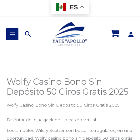
Ir
ES
al
contenido
Buscar
Wolfy Casino Bono Sin
Depósito 50 Giros Gratis 2025
Wolfy Casino Bono Sin Depósito 50 Giros Gratis 2025
Disfrutar del blackjack en un casino virtual
Los símbolos Wild y Scatter son bastante regulares, en una
oportunidad. Wolfy casino bono sin depósito 50 giros gratis