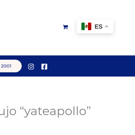
ES
 2001
ujo “yateapollo”