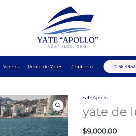
Videos
Renta de Yates
Contacto
✆ 55 4933
YateApollo
yate
yate de l
de
lujo
"yateapollo"
$
9,000.00
cantidad