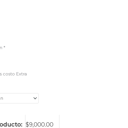
án
*
s costo Extra
roducto:
$
9,000.00