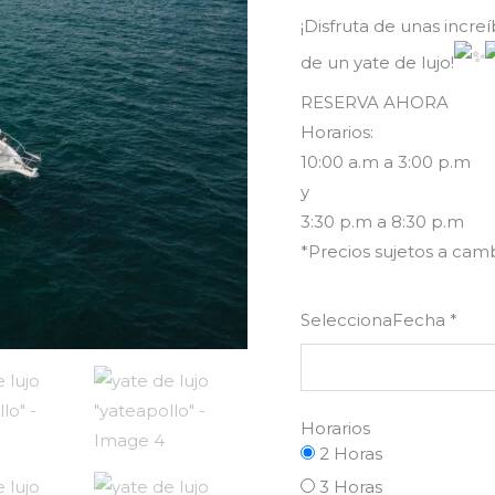
¡Disfruta de unas incre
de un yate de lujo!
RESERVA AHORA
Horarios:
10:00 a.m a 3:00 p.m
y
3:30 p.m a 8:30 p.m
*Precios sujetos a camb
SeleccionaFecha
*
Horarios
2 Horas
3 Horas